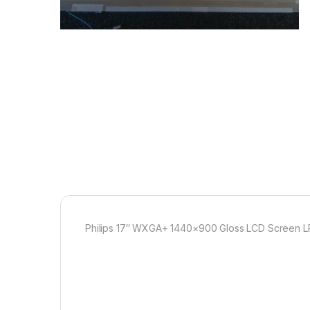
Philips 17″ WXGA+ 1440×900 Gloss LCD Screen L