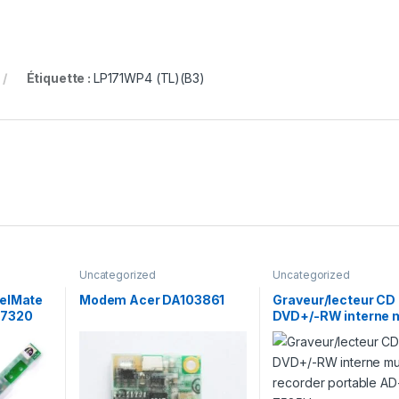
Étiquette :
LP171WP4 (TL)(B3)
Uncategorized
Uncategorized
velMate
Modem Acer DA103861
Graveur/lecteur CD 
 7320
DVD+/-RW interne m
recorder portable A
7585H