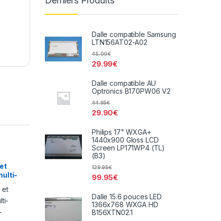
Derniers Produits
Dalle compatible Samsung
LTN156AT02-A02
45.00
€
29.99
€
Dalle compatible AU
Optronics B170PW06 V2
44.95
€
29.90
€
Philips 17" WXGA+
1440x900 Gloss LCD
Screen LP171WP4 (TL)
(B3)
et
129.95
€
ulti-
99.95
€
D-
Dalle 15.6 pouces LED
1366x768 WXGA HD
B156XTN02.1