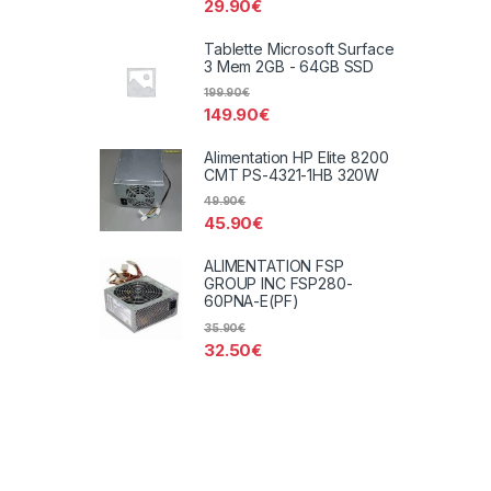
29.90
€
Tablette Microsoft Surface
3 Mem 2GB - 64GB SSD
199.90
€
149.90
€
Alimentation HP Elite 8200
CMT PS-4321-1HB 320W
49.90
€
45.90
€
ALIMENTATION FSP
GROUP INC FSP280-
60PNA-E(PF)
35.90
€
32.50
€