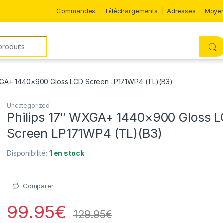
Commandes
Téléchargements
Adresses
Moyen
WXGA+ 1440×900 Gloss LCD Screen LP171WP4 (TL)(B3)
Uncategorized
Philips 17″ WXGA+ 1440×900 Gloss 
Screen LP171WP4 (TL)(B3)
Disponibilité:
1 en stock
Comparer
99.95
€
129.95
€