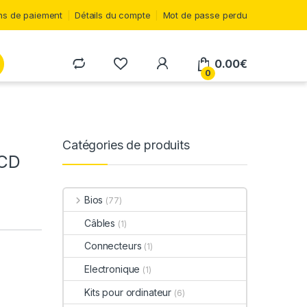
s de paiement
Détails du compte
Mot de passe perdu
0.00
€
0
Catégories de produits
LCD
Bios
(77)
Câbles
(1)
Connecteurs
(1)
Electronique
(1)
Kits pour ordinateur
(6)