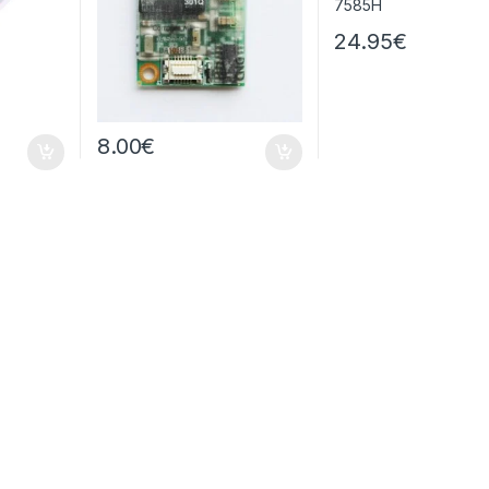
24.95
€
8.00
€