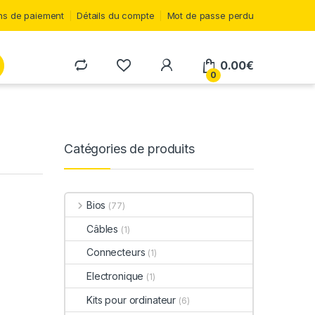
s de paiement
Détails du compte
Mot de passe perdu
0.00
€
0
Catégories de produits
Bios
(77)
Câbles
(1)
Connecteurs
(1)
Electronique
(1)
Kits pour ordinateur
(6)