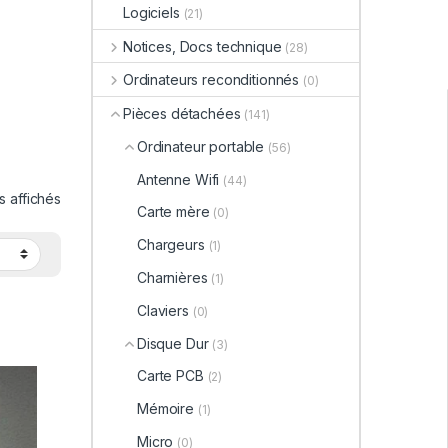
Logiciels
(21)
Notices, Docs technique
(28)
Ordinateurs reconditionnés
(0)
Pièces détachées
(141)
Ordinateur portable
(56)
Antenne Wifi
(44)
ts affichés
Carte mère
(0)
Chargeurs
(1)
Charnières
(1)
Claviers
(0)
Disque Dur
(3)
A II
Carte PCB
(2)
Mémoire
(1)
Micro
(0)