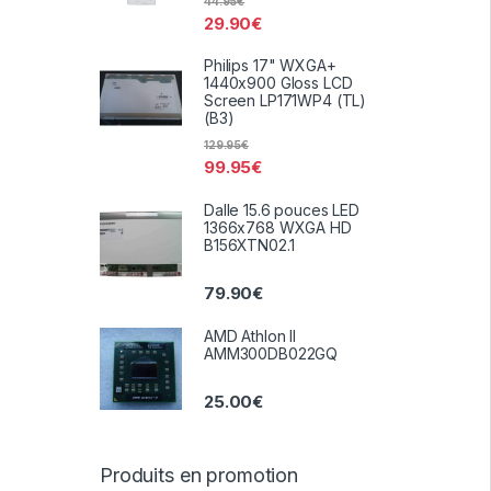
44.95
€
29.90
€
Philips 17" WXGA+
1440x900 Gloss LCD
Screen LP171WP4 (TL)
(B3)
129.95
€
99.95
€
Dalle 15.6 pouces LED
1366x768 WXGA HD
B156XTN02.1
79.90
€
AMD Athlon II
AMM300DB022GQ
25.00
€
Produits en promotion