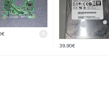
0
€
39.90
€