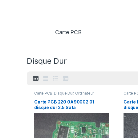
Carte PCB
Disque Dur
Carte PCB
,
Disque Dur
,
Ordinateur
Carte P
portable
Carte PCB 220 0A90002 01
Carte
disque dur 2.5 Sata
disque
HTS542516K9A300 160Gb
160GB