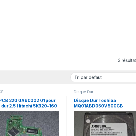
3 résulta
CB
Disque Dur
 PCB 220 0A90002 01 pour
Disque Dur Toshiba
 dur 2.5 Hitachi 5K320-160
MQ01ABD050V 500GB
5400U/Min 8MB Cachette SAT
2.5