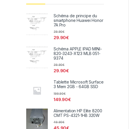
Schéma de principe du
smartphone Huawei Honor
7A Pro
39.90
€
29.90
€
Schéma APPLE IPAD MINI-
820-3243-X123 MLB 051-
9374
39.90
€
29.90
€
Tablette Microsoft Surface
3 Mem 2GB - 64GB SSD
199.90
€
149.90
€
Alimentation HP Elite 8200
CMT PS-4321-1HB 320W
49.90
€
45.90
€