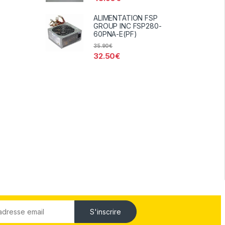
ALIMENTATION FSP
GROUP INC FSP280-
60PNA-E(PF)
35.90
€
32.50
€
S'inscrire