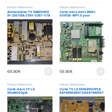
Pièces télévisions
Pièces télévisions
Alimentation TV SAMSUNG
Carte mère mère BN41-
IP-230135A CS61-0267-07A
00813E-MP1.0 pour
Samsung TV
LE32R86BDX/XEC et autre
69.90
€
59.90
€
Pièces télévisions
Pièces télévisions
Carte mère TV LG
Carte TV LG 55SK8000PLB
55sk8000plb
EAY64808601 EAX67645501
EAX67861603(1.1)
(1.8)