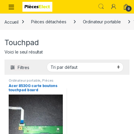
0
Accueil
Pièces détachées
Ordinateur portable
Touchpad
Voici le seul résultat
Filtres
Ordinateur portable
,
Pièces
détachées
,
Touchpad
Acer 8530G carte boutons
touchpad board
48.4AJ02.021