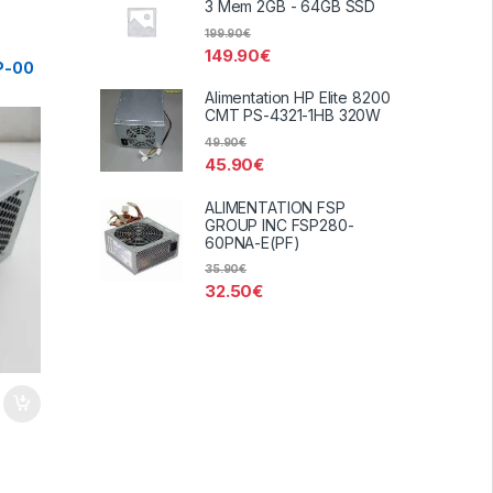
3 Mem 2GB - 64GB SSD
199.90
€
149.90
€
0P-00
Alimentation HP Elite 8200
CMT PS-4321-1HB 320W
49.90
€
45.90
€
ALIMENTATION FSP
GROUP INC FSP280-
60PNA-E(PF)
35.90
€
32.50
€