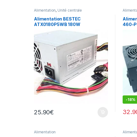
Alimentation
,
Unité centrale
Aliment
Alimentation BESTEC
Alimen
ATX0180P5WB 180W
460-P
Alimen
-
18%
32.9
25.90
€
Alimentation
Aliment