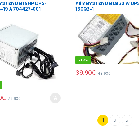
tation Delta HP DPS-
Alimentation Delta160 W DP
-19 A 704427-001
160QB-1
5-001 Z230 MT 400W
-
18%
39.90
€
48.90
€
0
€
79.90
€
1
2
3