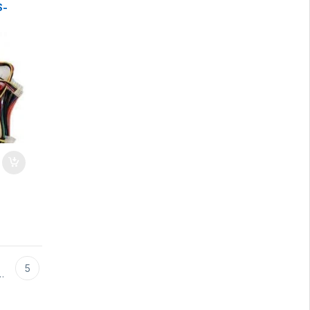
S-
5
…