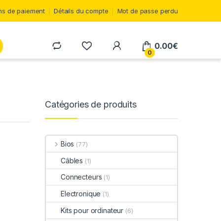
s de paiement
Détails du compte
Mot de passe perdu
0.00
€
0
Catégories de produits
Bios
(77)
Câbles
(1)
Connecteurs
(1)
Electronique
(1)
Kits pour ordinateur
(6)