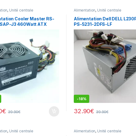
ation
,
Unité centrale
Alimentation
,
Unité centrale
tation Cooler Master RS-
Alimentation Dell DELL L23
SAP-J3 460Watt ATX
PS-5231-2DFS-LF
tation 20+4Pin
-
18%
0
€
32.90
€
39.90
€
39.90
€
ation
,
Unité centrale
Alimentation
,
Unité centrale