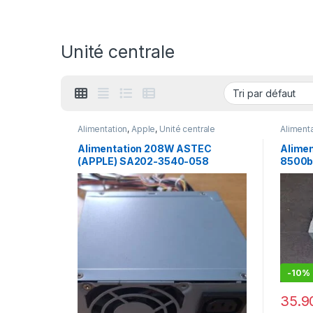
Unité centrale
Alimentation
,
Apple
,
Unité centrale
Aliment
Alimentation 208W ASTEC
Alime
(APPLE) SA202-3540-058
8500b
-
10%
35.9