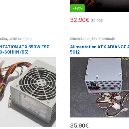
-
18%
32.90
€
39.90
€
ation
,
Unité centrale
Alimentation
,
Unité centrale
NTATION ATX 350W FSP
Alimentation ATX ADIANCE 
0-60HHN (85)
5012
35.90
€