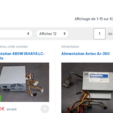
Affichage de 1–15 sur 62
de
ation
,
Unité centrale
Alimentation
ntation 480W ISHAYA LC-
Alimentation Antec Ar-350
tx
0
€
39.90
€