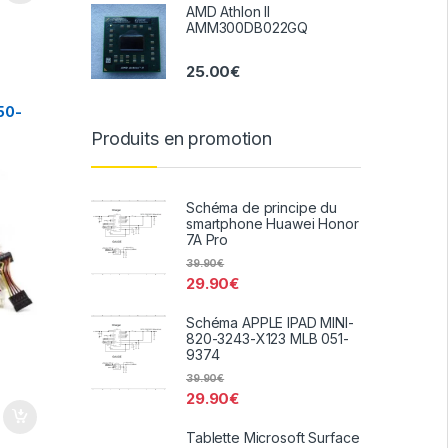
AMD Athlon II
AMM300DB022GQ
25.00
€
50-
Produits en promotion
Schéma de principe du
smartphone Huawei Honor
7A Pro
39.90
€
29.90
€
Schéma APPLE IPAD MINI-
820-3243-X123 MLB 051-
9374
39.90
€
29.90
€
Tablette Microsoft Surface