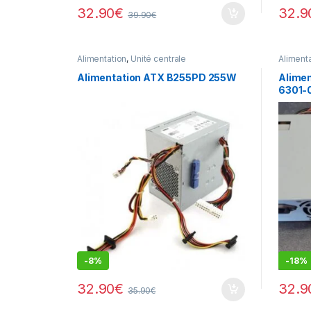
32.90
€
32.9
39.90
€
Alimentation
,
Unité centrale
Aliment
Alimentation ATX B255PD 255W
Alimen
6301-
-
8%
-
18%
32.90
€
32.9
35.90
€