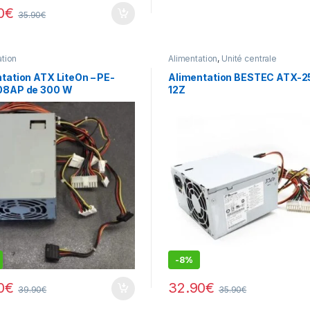
0
€
35.90
€
ation
Alimentation
,
Unité centrale
tation ATX LiteOn – PE-
Alimentation BESTEC ATX-2
08AP de 300 W
12Z
-
8%
0
€
32.90
€
39.90
€
35.90
€