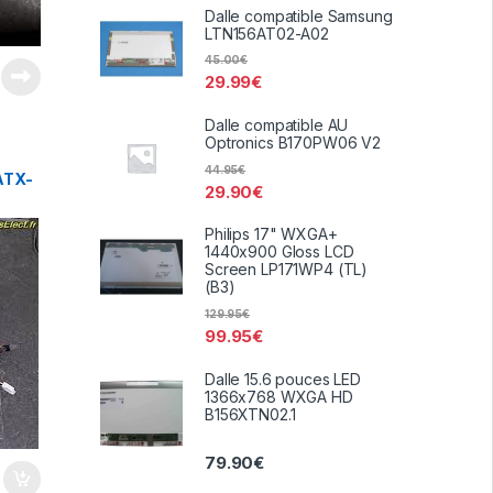
Dalle compatible Samsung
LTN156AT02-A02
45.00
€
29.99
€
Dalle compatible AU
Optronics B170PW06 V2
44.95
€
ATX-
29.90
€
Philips 17" WXGA+
1440x900 Gloss LCD
Screen LP171WP4 (TL)
(B3)
129.95
€
99.95
€
Dalle 15.6 pouces LED
1366x768 WXGA HD
B156XTN02.1
79.90
€