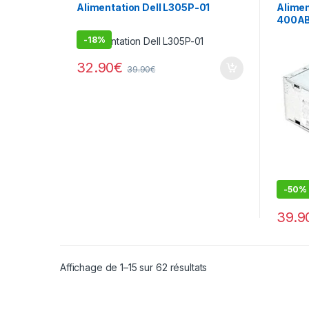
Alimentation Dell L305P-01
Alimen
400AB
70504
-
18%
32.90
€
39.90
€
-
50%
39.9
Affichage de 1–15 sur 62 résultats