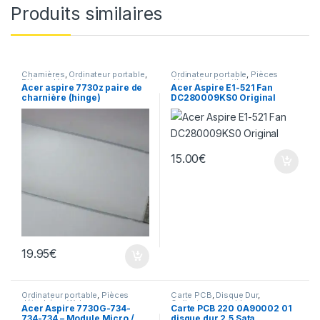
Produits similaires
Charnières
,
Ordinateur portable
,
Ordinateur portable
,
Pièces
Pièces détachées
détachées
,
Ventilateur
Acer aspire 7730z paire de
Acer Aspire E1-521 Fan
charnière (hinge)
DC280009KS0 Original
15.00
€
19.95
€
Ordinateur portable
,
Pièces
Carte PCB
,
Disque Dur
,
détachées
,
Webcam
Ordinateur portable
Acer Aspire 7730G-734-
Carte PCB 220 0A90002 01
734-734 – Module Micro /
disque dur 2.5 Sata