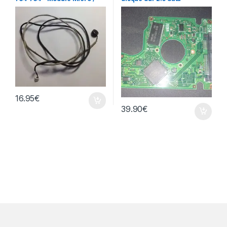
Webcam
HTS542516K9A300 160Gb
16.95
€
39.90
€