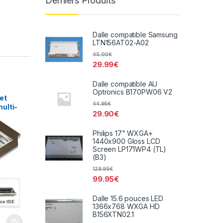
Derniers Produits
Dalle compatible Samsung
LTN156AT02-A02
45.00
€
29.99
€
Dalle compatible AU
Optronics B170PW06 V2
et
44.95
€
ulti-
29.90
€
UJ-850
Philips 17" WXGA+
1440x900 Gloss LCD
Screen LP171WP4 (TL)
(B3)
129.95
€
99.95
€
Dalle 15.6 pouces LED
1366x768 WXGA HD
B156XTN02.1