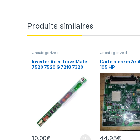
Produits similaires
Uncategorized
Uncategorized
Inverter Acer TravelMate
Carte mère m2rs4
7520 7520 G 7218 7320
105 HP
écran
10.00
€
44.95
€