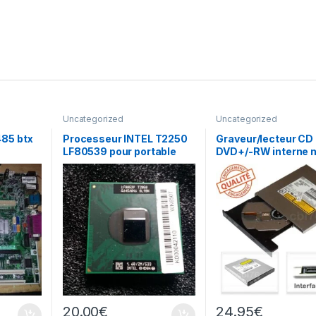
Uncategorized
Uncategorized
85 btx
Processeur INTEL T2250
Graveur/lecteur CD 
LF80539 pour portable
DVD+/-RW interne m
recorder portable 
20.00
€
24.95
€