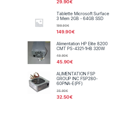
29.90
€
Tablette Microsoft Surface
3 Mem 2GB - 64GB SSD
199.90
€
149.90
€
Alimentation HP Elite 8200
CMT PS-4321-1HB 320W
49.90
€
45.90
€
ALIMENTATION FSP
GROUP INC FSP280-
60PNA-E(PF)
35.90
€
32.50
€