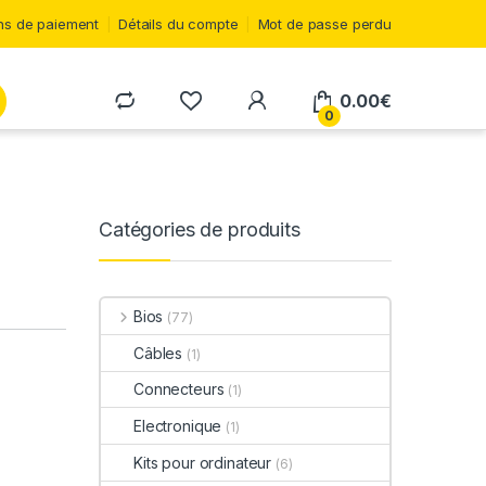
s de paiement
Détails du compte
Mot de passe perdu
0.00
€
0
Catégories de produits
Bios
(77)
Câbles
(1)
Connecteurs
(1)
Electronique
(1)
Kits pour ordinateur
(6)