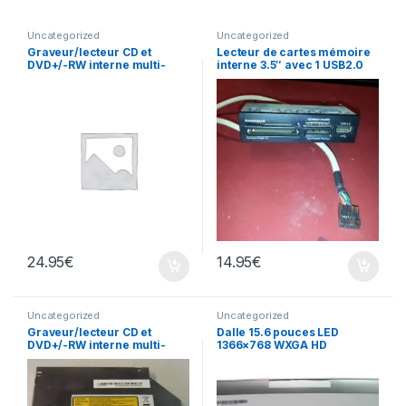
Uncategorized
Uncategorized
Graveur/lecteur CD et
Lecteur de cartes mémoire
DVD+/-RW interne multi-
interne 3.5″ avec 1 USB2.0
recorder portable TS-L633
24.95
€
14.95
€
Uncategorized
Uncategorized
Graveur/lecteur CD et
Dalle 15.6 pouces LED
DVD+/-RW interne multi-
1366×768 WXGA HD
recorder portable AD-7530A
B156XTN02.1