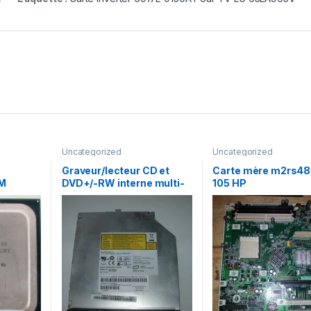
Uncategorized
Uncategorized
Graveur/lecteur CD et
Carte mère m2rs48
1M
DVD+/-RW interne multi-
105 HP
 800
recorder portable AD-
7560A