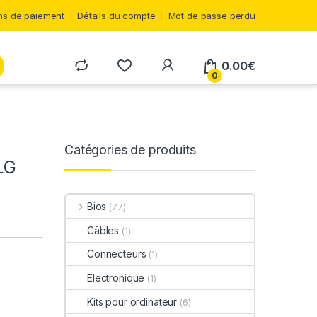
s de paiement
Détails du compte
Mot de passe perdu
0.00
€
0
Catégories de produits
LG
Bios
(77)
Câbles
(1)
Connecteurs
(1)
Electronique
(1)
Kits pour ordinateur
(6)