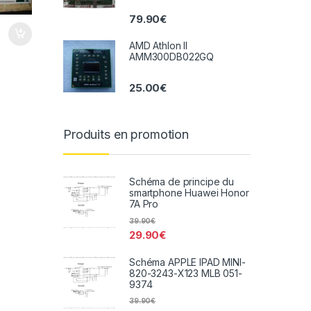
79.90
€
AMD Athlon II
AMM300DB022GQ
25.00
€
Produits en promotion
Schéma de principe du
smartphone Huawei Honor
7A Pro
39.90
€
29.90
€
Schéma APPLE IPAD MINI-
820-3243-X123 MLB 051-
9374
39.90
€