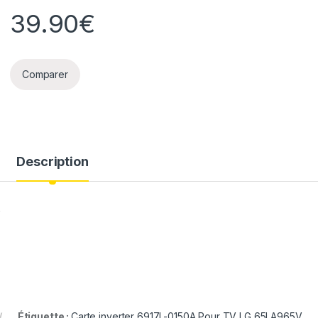
39.90
€
Comparer
Description
V
Étiquette :
Carte inverter 6917L-0150A Pour TV LG 65LA965V