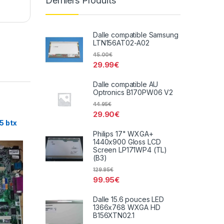
Derniers Produits
Dalle compatible Samsung
LTN156AT02-A02
45.00
€
29.99
€
Dalle compatible AU
Optronics B170PW06 V2
44.95
€
29.90
€
5 btx
Philips 17" WXGA+
1440x900 Gloss LCD
Screen LP171WP4 (TL)
(B3)
129.95
€
99.95
€
Dalle 15.6 pouces LED
1366x768 WXGA HD
B156XTN02.1