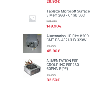
29.90
€
Tablette Microsoft Surface
3 Mem 2GB - 64GB SSD
199.90
€
149.90
€
Alimentation HP Elite 8200
CMT PS-4321-1HB 320W
49.90
€
45.90
€
ALIMENTATION FSP
GROUP INC FSP280-
60PNA-E(PF)
35.90
€
32.50
€