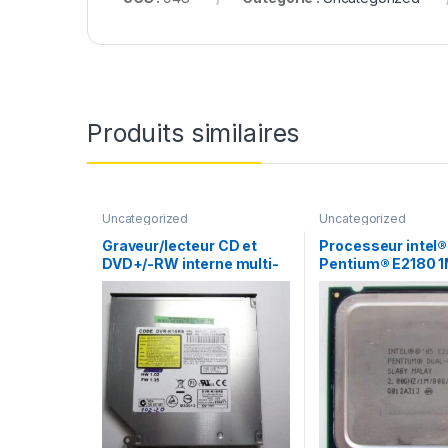
Produits similaires
Uncategorized
Uncategorized
Graveur/lecteur CD et
Processeur intel®
DVD+/-RW interne multi-
Pentium® E2180 
recorder portable DVR-
Cache, 2.00 GHz,
K16RS
MHz FSB