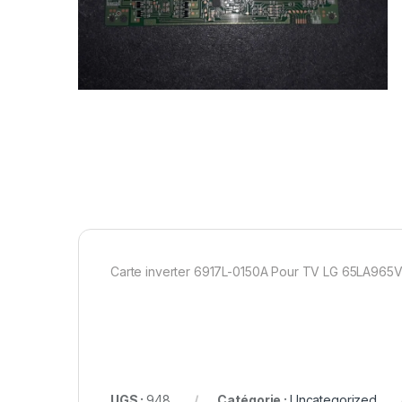
Carte inverter 6917L-0150A Pour TV LG 65LA965
UGS :
948
Catégorie :
Uncategorized