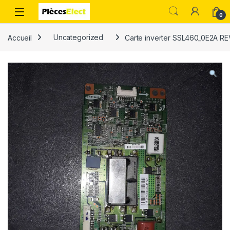
0
Accueil
Uncategorized
Carte inverter SSL460_0E2A RE