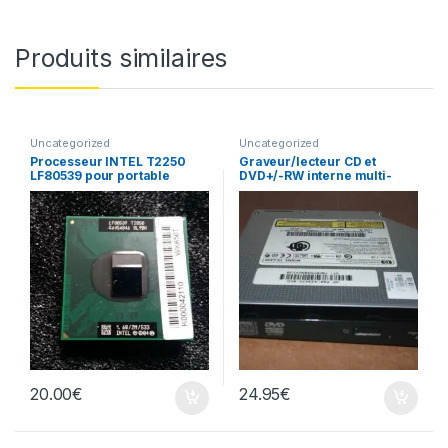
Produits similaires
Uncategorized
Uncategorized
Processeur INTEL T2250
Graveur/lecteur CD et
LF80539 pour portable
DVD+/-RW interne multi-
recorder portable TS-L632
20.00
€
24.95
€