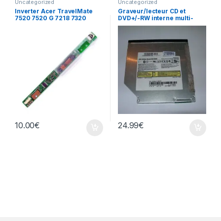
Uncategorized
Uncategorized
Inverter Acer TravelMate
Graveur/lecteur CD et
7520 7520 G 7218 7320
DVD+/-RW interne multi-
écran
recorder portable SN-S082
10.00
€
24.99
€