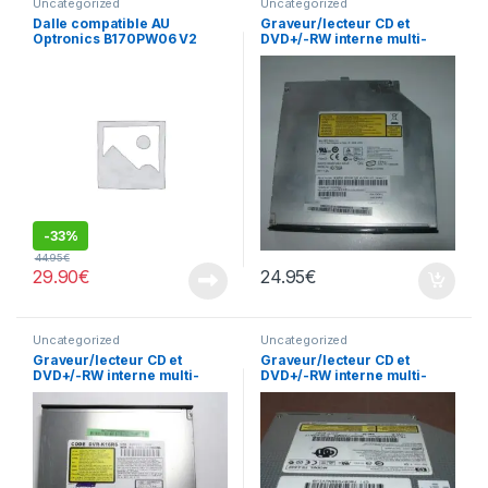
Uncategorized
Uncategorized
Dalle compatible AU
Graveur/lecteur CD et
Optronics B170PW06 V2
DVD+/-RW interne multi-
recorder portable AD-
7560A
-
33%
44.95
€
29.90
€
24.95
€
Uncategorized
Uncategorized
Graveur/lecteur CD et
Graveur/lecteur CD et
DVD+/-RW interne multi-
DVD+/-RW interne multi-
recorder portable DVR-
recorder portable TS-L632
K16RS