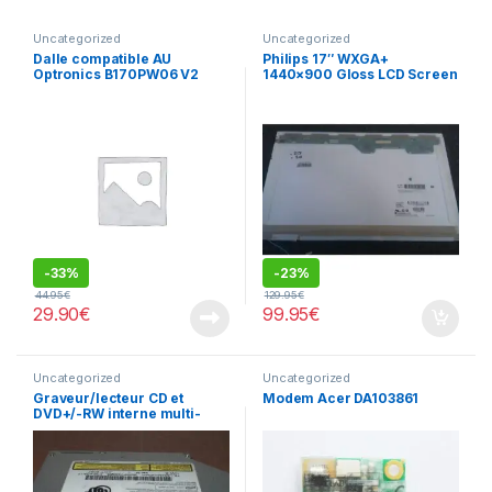
Uncategorized
Uncategorized
Dalle compatible AU
Philips 17″ WXGA+
Optronics B170PW06 V2
1440×900 Gloss LCD Screen
LP171WP4 (TL)(B3)
-
33%
-
23%
44.95
€
129.95
€
29.90
€
99.95
€
Uncategorized
Uncategorized
Graveur/lecteur CD et
Modem Acer DA103861
DVD+/-RW interne multi-
recorder portable TS-L632