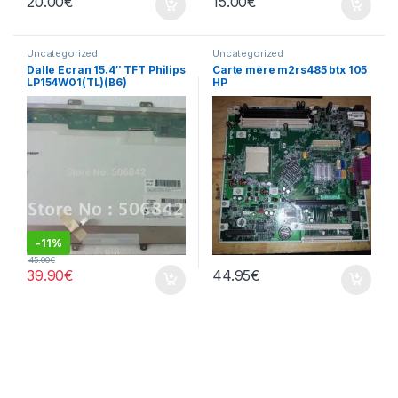
20.00
€
15.00
€
Uncategorized
Uncategorized
Dalle Ecran 15.4″ TFT Philips
Carte mère m2rs485 btx 105
LP154W01(TL)(B6​)
HP
-
11%
45.00
€
39.90
€
44.95
€