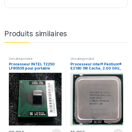
Produits similaires
Uncategorized
Uncategorized
Processeur INTEL T2250
Processeur intel® Pentium®
LF80539 pour portable
E2180 1M Cache, 2.00 GHz,
800 MHz FSB