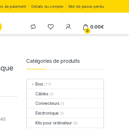
s de paiement
Détails du compte
Mot de passe perdu
0.00
€
0
Catégories de produits
sque
Bios
(77)
Câbles
(1)
Connecteurs
(1)
Electronique
(1)
0AS
Kits pour ordinateur
(6)