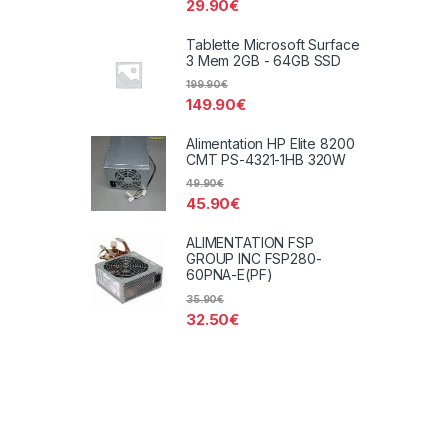
29.90
€
Tablette Microsoft Surface
3 Mem 2GB - 64GB SSD
199.90
€
149.90
€
Alimentation HP Elite 8200
CMT PS-4321-1HB 320W
49.90
€
45.90
€
ALIMENTATION FSP
GROUP INC FSP280-
60PNA-E(PF)
35.90
€
32.50
€