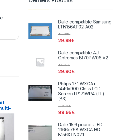
Derniers Produits
te
Dalle compatible Samsung
LTN156AT02-A02
45.00
€
29.99
€
Dalle compatible AU
Optronics B170PW06 V2
44.95
€
29.90
€
Philips 17" WXGA+
1440x900 Gloss LCD
Screen LP171WP4 (TL)
(B3)
et
129.95
€
ulti-
99.95
€
DVR-
Dalle 15.6 pouces LED
1366x768 WXGA HD
B156XTN02.1