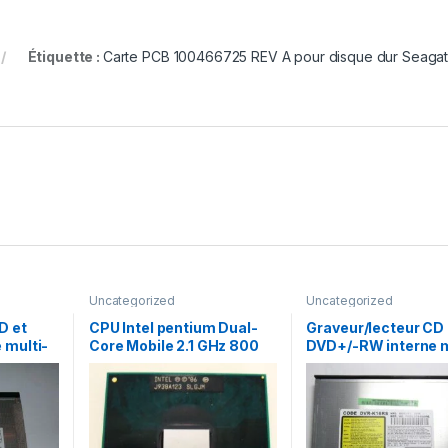
Étiquette :
Carte PCB 100466725 REV A pour disque dur Seaga
Uncategorized
Uncategorized
D et
CPU Intel pentium Dual-
Graveur/lecteur CD 
 multi-
Core Mobile 2.1 GHz 800
DVD+/-RW interne m
 SN-
MHz
recorder portable 
K16RS