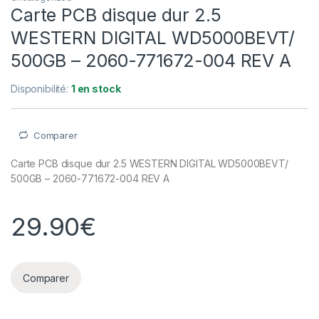
Carte PCB disque dur 2.5
WESTERN DIGITAL WD5000BEVT/
500GB – 2060-771672-004 REV A
Disponibilité:
1 en stock
Comparer
Carte PCB disque dur 2.5 WESTERN DIGITAL WD5000BEVT/
500GB – 2060-771672-004 REV A
29.90
€
Comparer