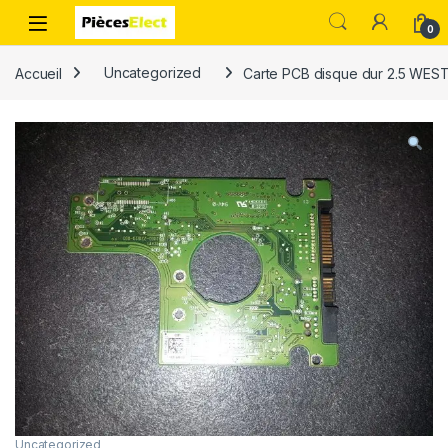
0
Accueil
Uncategorized
Carte PCB disque dur 2.5 WE
Uncategorized