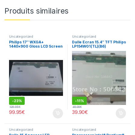
Produits similaires
Uncategorized
Uncategorized
Philips 17″ WXGA+
Dalle Ecran 15.4″ TFT Philips
1440×900 Gloss LCD Screen
LP154W01(TL)(B6​)
LP171WP4 (TL)(B3)
-
23%
-
11%
129.95
€
45.00
€
99.95
€
39.90
€
Uncategorized
Uncategorized