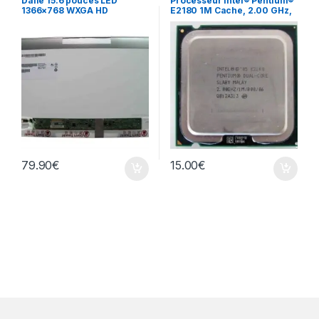
Dalle 15.6 pouces LED
Processeur intel® Pentium®
1366×768 WXGA HD
E2180 1M Cache, 2.00 GHz,
B156XTN02.1
800 MHz FSB
79.90
€
15.00
€