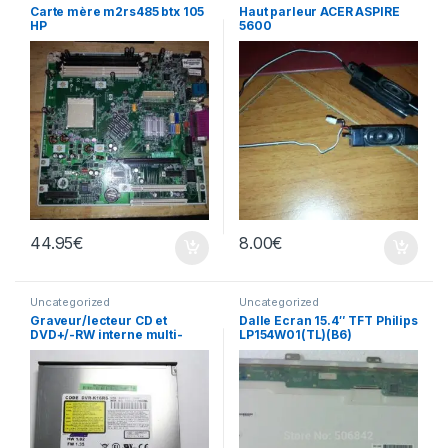
Carte mère m2rs485 btx 105
Haut parleur ACER ASPIRE
HP
5600
44.95
€
8.00
€
Uncategorized
Uncategorized
Graveur/lecteur CD et
Dalle Ecran 15.4″ TFT Philips
DVD+/-RW interne multi-
LP154W01(TL)(B6​)
recorder portable DVR-
K16RS