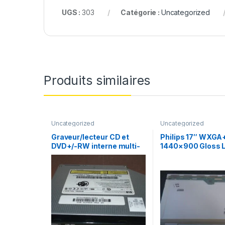
UGS :
303
Catégorie :
Uncategorized
Produits similaires
Uncategorized
Uncategorized
Graveur/lecteur CD et
Philips 17″ WXGA
DVD+/-RW interne multi-
1440×900 Gloss 
recorder portable TS-
Screen LP171WP4 
L632