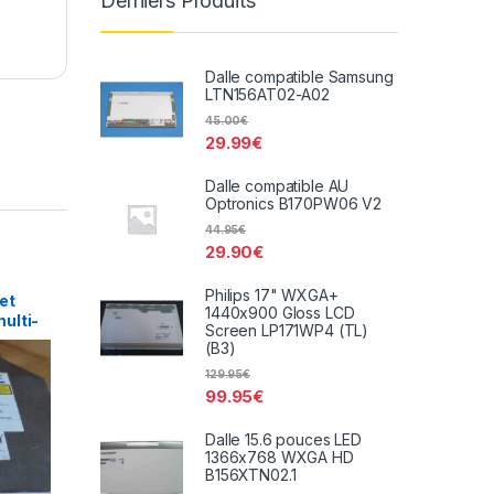
Derniers Produits
Dalle compatible Samsung
LTN156AT02-A02
45.00
€
29.99
€
Dalle compatible AU
Optronics B170PW06 V2
44.95
€
29.90
€
Philips 17" WXGA+
et
1440x900 Gloss LCD
ulti-
Screen LP171WP4 (TL)
D-
(B3)
129.95
€
99.95
€
Dalle 15.6 pouces LED
1366x768 WXGA HD
B156XTN02.1