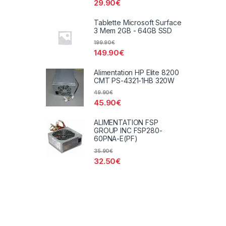
29.90
€
Tablette Microsoft Surface
3 Mem 2GB - 64GB SSD
199.90
€
149.90
€
Alimentation HP Elite 8200
CMT PS-4321-1HB 320W
49.90
€
45.90
€
ALIMENTATION FSP
GROUP INC FSP280-
60PNA-E(PF)
35.90
€
32.50
€