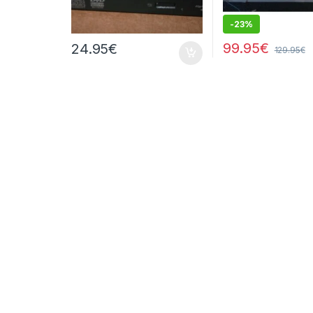
-
23%
99.95
€
24.95
€
129.95
€