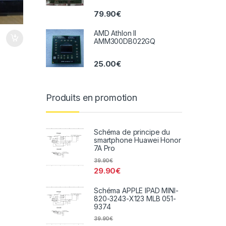
79.90
€
AMD Athlon II
AMM300DB022GQ
25.00
€
Produits en promotion
Schéma de principe du
smartphone Huawei Honor
7A Pro
39.90
€
29.90
€
Schéma APPLE IPAD MINI-
820-3243-X123 MLB 051-
9374
39.90
€