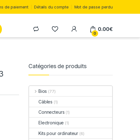
s de paiement
Détails du compte
Mot de passe perdu
0.00
€
0
Catégories de produits
3
Bios
(77)
Câbles
(1)
Connecteurs
(1)
Electronique
(1)
Kits pour ordinateur
(6)