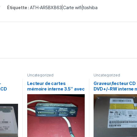
Étiquette :
ATH-AR5BXB63|Carte wifi|toshiba
Uncategorized
Uncategorized
+
Lecteur de cartes
Graveur/lecteur CD 
LCD
mémoire interne 3.5″ avec
DVD+/-RW interne m
(TL)(B3)
1 USB2.0
recorder portable A
7585H