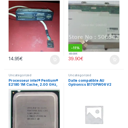
-
11%
45.00
€
14.95
€
39.90
€
Uncategorized
Uncategorized
Processeur intel® Pentium®
Dalle compatible AU
E2180 1M Cache, 2.00 GHz,
Optronics B170PW06 V2
800 MHz FSB