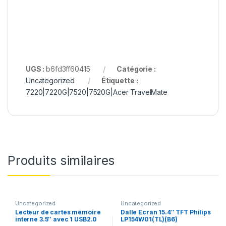
UGS :
b6fd3ff60415
Catégorie :
Uncategorized
Étiquette :
7220|7220G|7520|7520G|Acer TravelMate
Produits similaires
Uncategorized
Uncategorized
Lecteur de cartes mémoire
Dalle Ecran 15.4″ TFT Philips
interne 3.5″ avec 1 USB2.0
LP154W01(TL)(B6​)