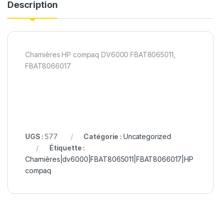
Description
Charnières HP compaq DV6000 FBAT8065011,
FBAT8066017
UGS :
577
Catégorie :
Uncategorized
Étiquette :
Charnières|dv6000|FBAT8065011|FBAT8066017|HP
compaq