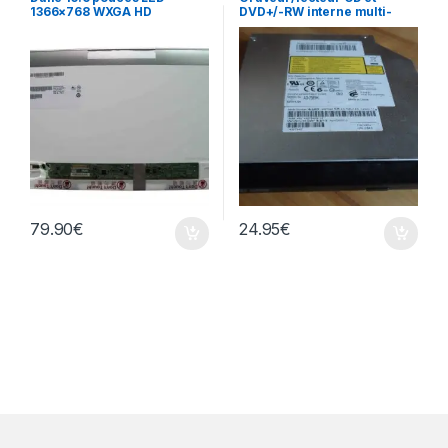
1366×768 WXGA HD
DVD+/-RW interne multi-
B156XTN02.1
recorder portable AD-7585H
79.90
€
24.95
€