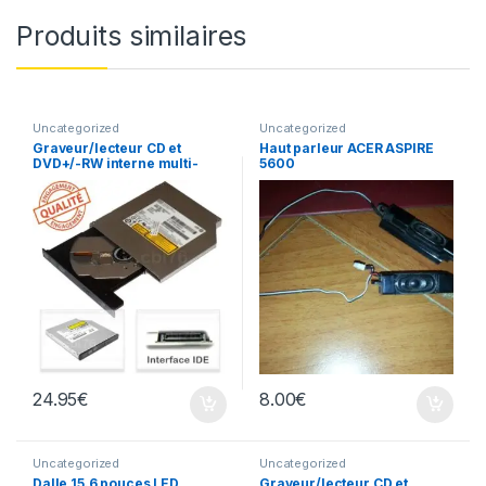
Produits similaires
Uncategorized
Uncategorized
Graveur/lecteur CD et
Haut parleur ACER ASPIRE
DVD+/-RW interne multi-
5600
recorder portable UJ-850
24.95
€
8.00
€
Uncategorized
Uncategorized
Dalle 15.6 pouces LED
Graveur/lecteur CD et