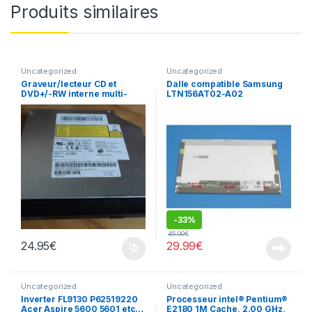
Produits similaires
Uncategorized
Uncategorized
Graveur/lecteur CD et
Dalle compatible Samsung
DVD+/-RW interne multi-
LTN156AT02-A02
recorder portable AD-7585H
-
33%
45.00
€
24.95
€
29.99
€
Uncategorized
Uncategorized
Inverter FL9130 P62519220
Processeur intel® Pentium®
Acer Aspire 5600 5601 etc…
E2180 1M Cache, 2.00 GHz,