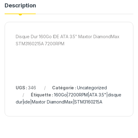
Description
Disque Dur 160Go IDE ATA 3.5″ Maxtor DiamondMax
STM3160215A 7200RPM
UGS :
346
Catégorie :
Uncategorized
Étiquette :
160Go|7200RPM|ATA 3.5"|disque
dur|ide|Maxtor DiamondMax|STM3160215A