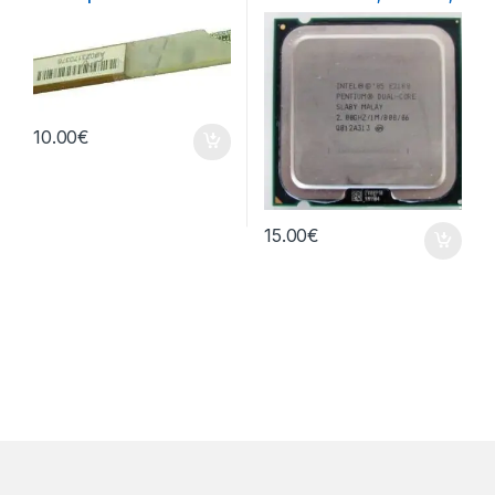
800 MHz FSB
10.00
€
15.00
€