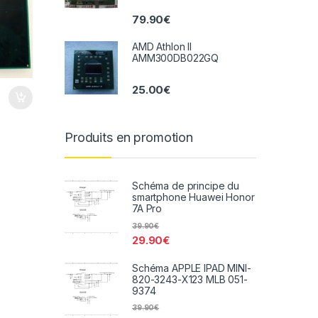
79.90
€
AMD Athlon II
AMM300DB022GQ
25.00
€
Produits en promotion
Schéma de principe du
smartphone Huawei Honor
7A Pro
39.90
€
29.90
€
Schéma APPLE IPAD MINI-
820-3243-X123 MLB 051-
9374
39.90
€