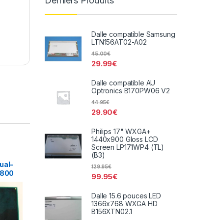
Derniers Produits
Dalle compatible Samsung
LTN156AT02-A02
45.00
€
29.99
€
Dalle compatible AU
Optronics B170PW06 V2
44.95
€
29.90
€
Philips 17" WXGA+
1440x900 Gloss LCD
Screen LP171WP4 (TL)
(B3)
ual-
129.95
€
 800
99.95
€
Dalle 15.6 pouces LED
1366x768 WXGA HD
B156XTN02.1