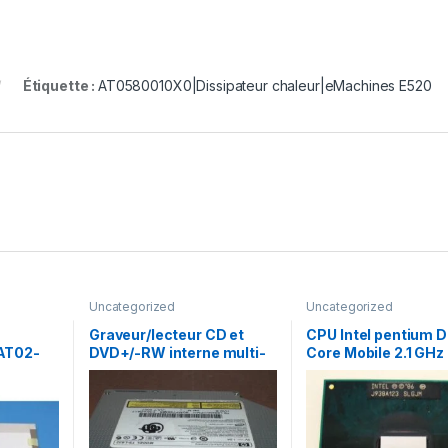
Étiquette :
AT0580010X0|Dissipateur chaleur|eMachines E520
Uncategorized
Uncategorized
Graveur/lecteur CD et
CPU Intel pentium D
AT02-
DVD+/-RW interne multi-
Core Mobile 2.1 GHz
recorder portable TS-
MHz
L632