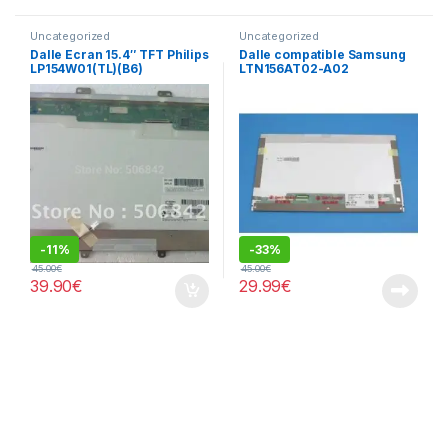
Uncategorized
Uncategorized
Dalle Ecran 15.4″ TFT Philips
Dalle compatible Samsung
LP154W01(TL)(B6​)
LTN156AT02-A02
-
11%
-
33%
45.00
€
45.00
€
39.90
€
29.99
€