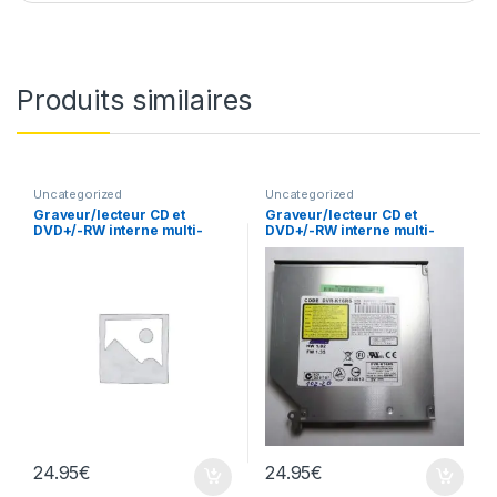
Produits similaires
Uncategorized
Uncategorized
Graveur/lecteur CD et
Graveur/lecteur CD et
DVD+/-RW interne multi-
DVD+/-RW interne multi-
recorder portable TS-L633
recorder portable DVR-
K16RS
24.95
€
24.95
€