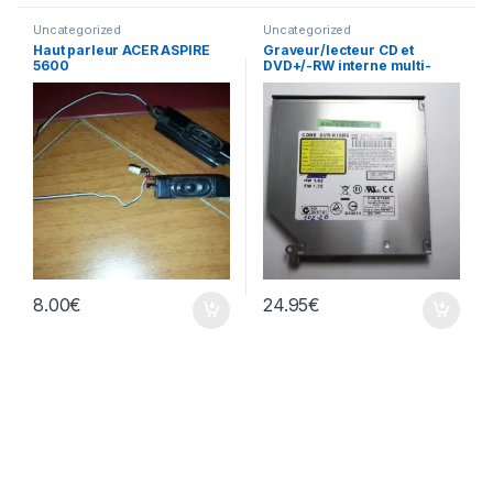
Uncategorized
Uncategorized
Haut parleur ACER ASPIRE
Graveur/lecteur CD et
5600
DVD+/-RW interne multi-
recorder portable DVR-
K16RS
8.00
€
24.95
€