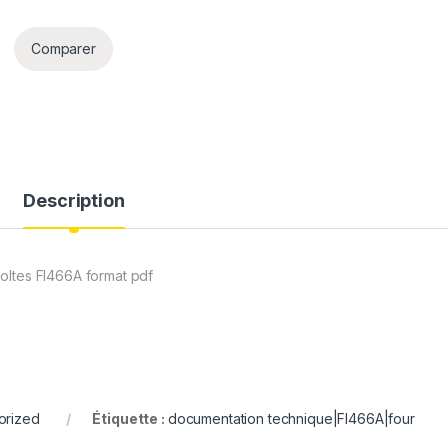
Comparer
Description
oltes FI466A format pdf
orized
Étiquette :
documentation technique|FI466A|four