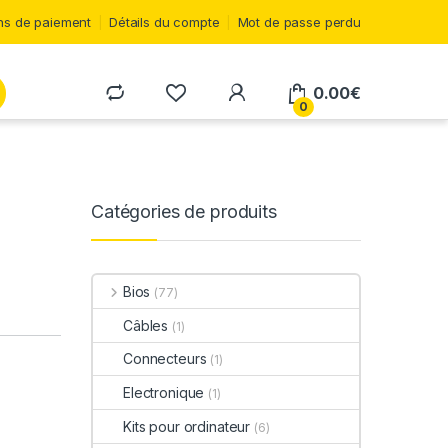
s de paiement
Détails du compte
Mot de passe perdu
0.00
€
0
Catégories de produits
Bios
(77)
Câbles
(1)
Connecteurs
(1)
Electronique
(1)
Kits pour ordinateur
(6)