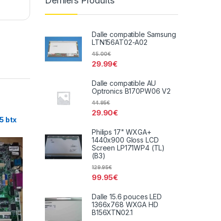
Derniers Produits
Dalle compatible Samsung
LTN156AT02-A02
45.00
€
29.99
€
Dalle compatible AU
Optronics B170PW06 V2
44.95
€
29.90
€
5 btx
Philips 17" WXGA+
1440x900 Gloss LCD
Screen LP171WP4 (TL)
(B3)
129.95
€
99.95
€
Dalle 15.6 pouces LED
1366x768 WXGA HD
B156XTN02.1