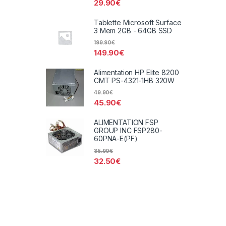
29.90
€
Tablette Microsoft Surface
3 Mem 2GB - 64GB SSD
199.90
€
149.90
€
Alimentation HP Elite 8200
CMT PS-4321-1HB 320W
49.90
€
45.90
€
ALIMENTATION FSP
GROUP INC FSP280-
60PNA-E(PF)
35.90
€
32.50
€