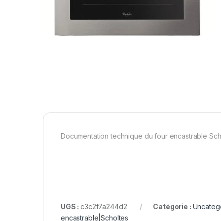
Documentation technique du four encastrable Sch
UGS :
c3c2f7a244d2
Catégorie :
Uncateg
encastrable|Scholtes