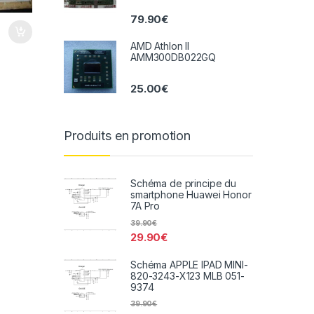
79.90
€
AMD Athlon II
AMM300DB022GQ
25.00
€
Produits en promotion
Schéma de principe du
smartphone Huawei Honor
7A Pro
39.90
€
29.90
€
Schéma APPLE IPAD MINI-
820-3243-X123 MLB 051-
9374
39.90
€