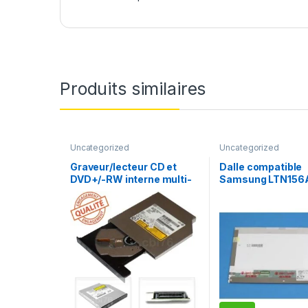
Produits similaires
Uncategorized
Uncategorized
Graveur/lecteur CD et
Dalle compatible
DVD+/-RW interne multi-
Samsung LTN156
recorder portable UJ-850
A02