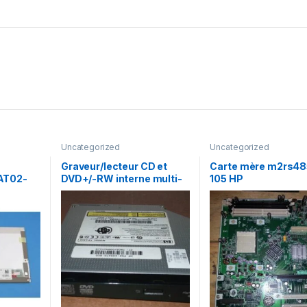
Uncategorized
Uncategorized
Graveur/lecteur CD et
Carte mère m2rs48
AT02-
DVD+/-RW interne multi-
105 HP
recorder portable TS-
L632