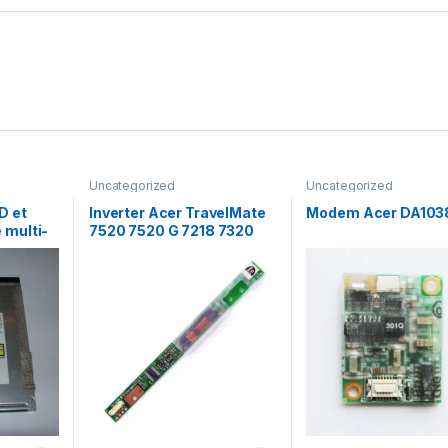
Uncategorized
Uncategorized
D et
Inverter Acer TravelMate
Modem Acer DA103
 multi-
7520 7520 G 7218 7320
 SN-
écran