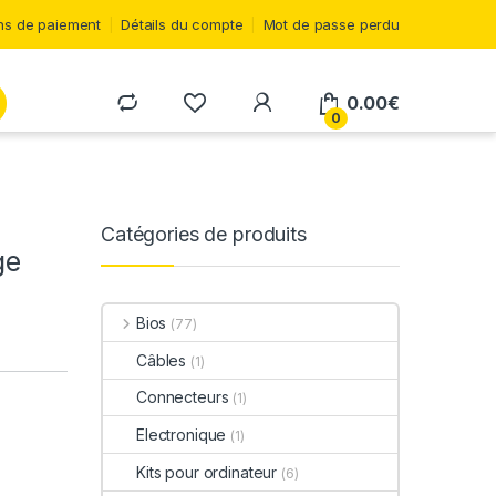
s de paiement
Détails du compte
Mot de passe perdu
0.00
€
0
Catégories de produits
ge
Bios
(77)
Câbles
(1)
Connecteurs
(1)
Electronique
(1)
Kits pour ordinateur
(6)