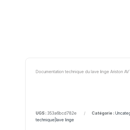
Documentation technique du lave linge Ariston AV
UGS :
353a6bcd782e
Catégorie :
Uncate
technique|lave linge