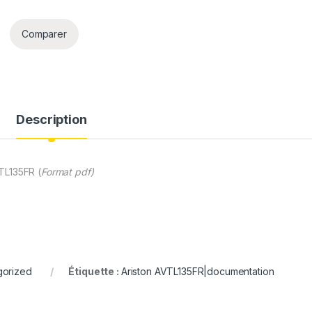
Comparer
Description
TL135FR (
Format pdf)
gorized
Étiquette :
Ariston AVTL135FR|documentation