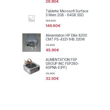
29.90
€
Tablette Microsoft Surface
3 Mem 2GB - 64GB SSD
199.90
€
149.90
€
Alimentation HP Elite 8200
CMT PS-4321-1HB 320W
49.90
€
45.90
€
ALIMENTATION FSP
GROUP INC FSP280-
60PNA-E(PF)
35.90
€
32.50
€