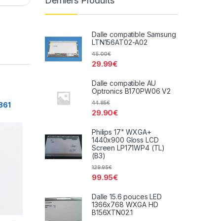
Derniers Produits
Dalle compatible Samsung
LTN156AT02-A02
45.00
€
29.99
€
Dalle compatible AU
Optronics B170PW06 V2
44.95
€
861
29.90
€
Philips 17" WXGA+
1440x900 Gloss LCD
Screen LP171WP4 (TL)
(B3)
129.95
€
99.95
€
Dalle 15.6 pouces LED
1366x768 WXGA HD
B156XTN02.1