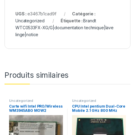
UGS :
e3467b1cad9f
Catégorie :
Uncategorized
Étiquette :
Brandt
WTC0533FX-XG/G|documentation technique|lave
linge|notice
Produits similaires
Uncategorized
Uncategorized
Carte wifi Intel PRO/Wireless
CPU Intel pentium Dual-Core
WM3945ABG MOW2
Mobile 2.1 GHz 800 MHz