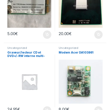
5.00
€
20.00
€
Uncategorized
Uncategorized
Graveur/lecteur CD et
Modem Acer DA103861
DVD+/-RW interne multi-
recorder portable TS-L633
24.95
€
8.00
€