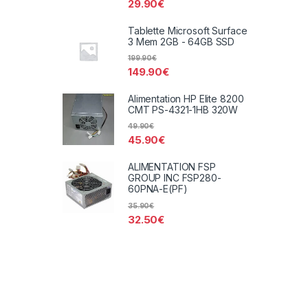
29.90
€
Tablette Microsoft Surface
3 Mem 2GB - 64GB SSD
199.90
€
149.90
€
Alimentation HP Elite 8200
CMT PS-4321-1HB 320W
49.90
€
45.90
€
ALIMENTATION FSP
GROUP INC FSP280-
60PNA-E(PF)
35.90
€
32.50
€