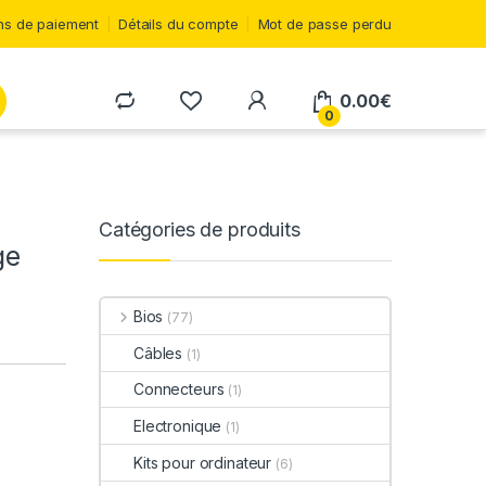
s de paiement
Détails du compte
Mot de passe perdu
0.00
€
0
Catégories de produits
ge
Bios
(77)
Câbles
(1)
Connecteurs
(1)
Electronique
(1)
Kits pour ordinateur
(6)