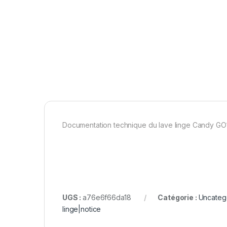
Documentation technique du lave linge Candy GO148
UGS :
a76e6f66da18
Catégorie :
Uncateg
linge|notice