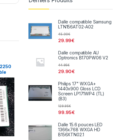
Derniers Produits
Dalle compatible Samsung
LTN156AT02-A02
45.00
€
29.99
€
Dalle compatible AU
Optronics B170PW06 V2
44.95
€
T2250
29.90
€
ble
Philips 17" WXGA+
1440x900 Gloss LCD
Screen LP171WP4 (TL)
(B3)
129.95
€
99.95
€
Dalle 15.6 pouces LED
1366x768 WXGA HD
B156XTN02.1