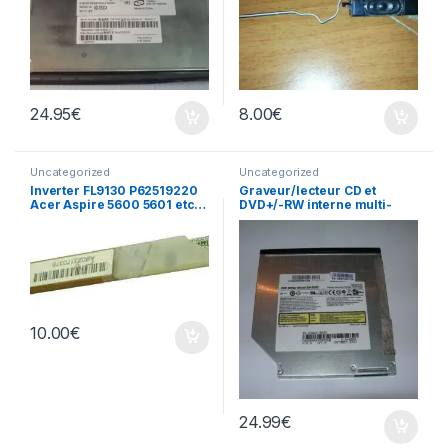
24.95
€
8.00
€
Uncategorized
Uncategorized
Inverter FL9130 P62519220
Graveur/lecteur CD et
Acer Aspire 5600 5601 etc…
DVD+/-RW interne multi-
recorder portable SN-S082
10.00
€
24.99
€