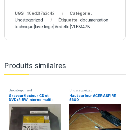
UGS :
40ed2f7a3c42
Catégorie :
Uncategorized
Étiquette :
documentation
technique|lave linge|Vedette|VLF8147B
Produits similaires
Uncategorized
Uncategorized
Graveur/lecteur CD et
Haut parleur ACER ASPIRE
DVD+/-RW interne multi-
5600
recorder portable AD-7530A