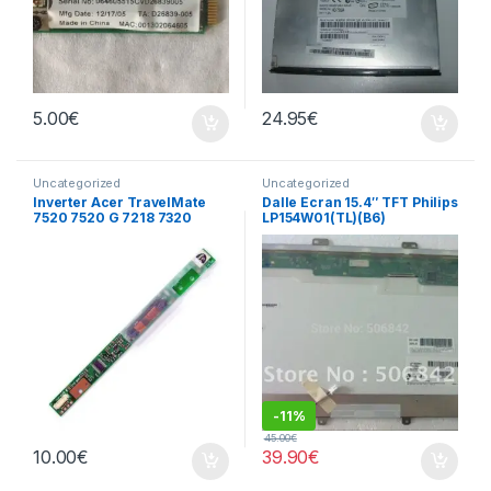
5.00
€
24.95
€
Uncategorized
Uncategorized
Inverter Acer TravelMate
Dalle Ecran 15.4″ TFT Philips
7520 7520 G 7218 7320
LP154W01(TL)(B6​)
écran
-
11%
45.00
€
10.00
€
39.90
€