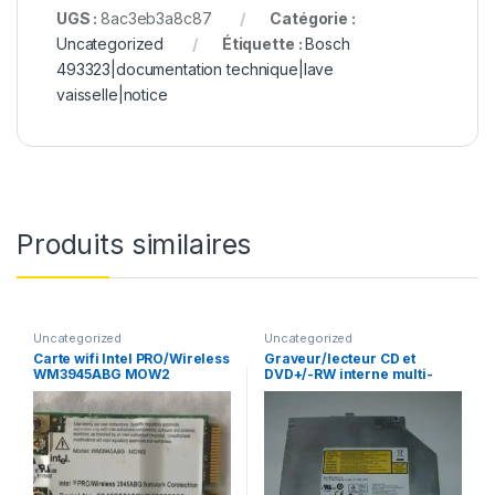
UGS :
8ac3eb3a8c87
Catégorie :
Uncategorized
Étiquette :
Bosch
493323|documentation technique|lave
vaisselle|notice
Produits similaires
Uncategorized
Uncategorized
Carte wifi Intel PRO/Wireless
Graveur/lecteur CD et
WM3945ABG MOW2
DVD+/-RW interne multi-
recorder portable AD-
7560A