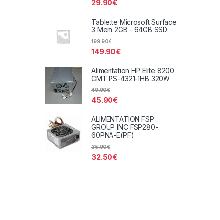
29.90
€
Tablette Microsoft Surface
3 Mem 2GB - 64GB SSD
199.90
€
149.90
€
Alimentation HP Elite 8200
CMT PS-4321-1HB 320W
49.90
€
45.90
€
ALIMENTATION FSP
GROUP INC FSP280-
60PNA-E(PF)
35.90
€
32.50
€