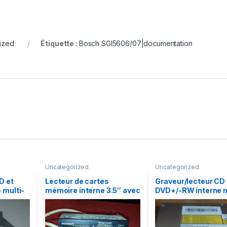
ized
Étiquette :
Bosch SGI5606/07|documentation
Uncategorized
Uncategorized
D et
Lecteur de cartes
Graveur/lecteur CD 
 multi-
mémoire interne 3.5″ avec
DVD+/-RW interne m
 AD-
1 USB2.0
recorder portable A
7585H