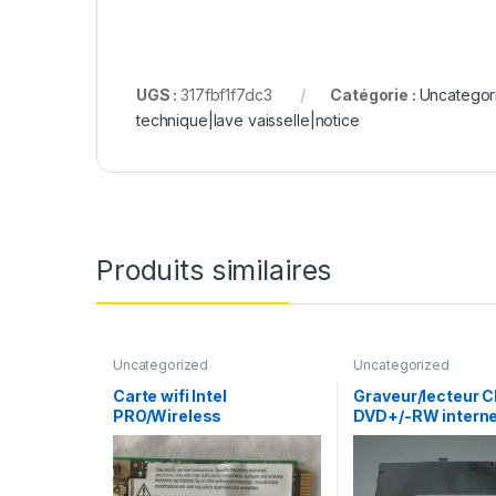
UGS :
317fbf1f7dc3
Catégorie :
Uncategor
technique|lave vaisselle|notice
Produits similaires
Uncategorized
Uncategorized
Carte wifi Intel
Graveur/lecteur C
PRO/Wireless
DVD+/-RW interne
WM3945ABG MOW2
recorder portable
7560A