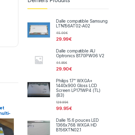
Derniers Produits
Dalle compatible Samsung
LTN156AT02-A02
45.00
€
29.99
€
Dalle compatible AU
Optronics B170PW06 V2
44.95
€
29.90
€
Philips 17" WXGA+
1440x900 Gloss LCD
Screen LP171WP4 (TL)
(B3)
129.95
€
et
99.95
€
ulti-
D-
Dalle 15.6 pouces LED
1366x768 WXGA HD
B156XTN02.1