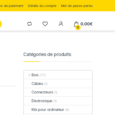
s de paiement
Détails du compte
Mot de passe perdu
0.00
€
0
Catégories de produits
Bios
(77)
Câbles
(1)
Connecteurs
(1)
Electronique
(1)
Kits pour ordinateur
(6)