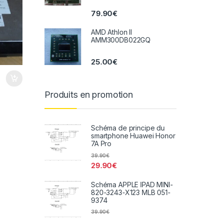
79.90
€
AMD Athlon II
AMM300DB022GQ
25.00
€
Produits en promotion
Schéma de principe du
smartphone Huawei Honor
7A Pro
39.90
€
29.90
€
Schéma APPLE IPAD MINI-
820-3243-X123 MLB 051-
9374
39.90
€