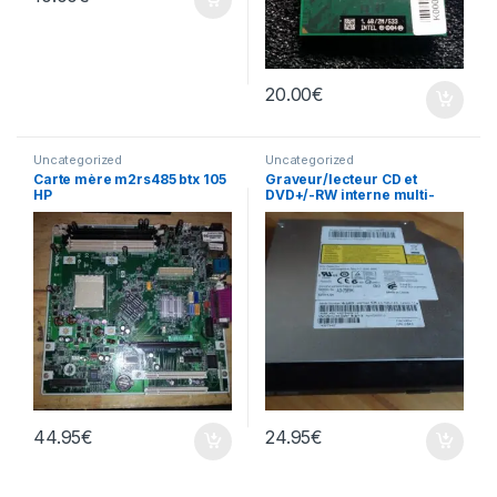
20.00
€
Uncategorized
Uncategorized
Carte mère m2rs485 btx 105
Graveur/lecteur CD et
HP
DVD+/-RW interne multi-
recorder portable AD-7585H
44.95
€
24.95
€