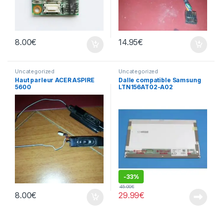
8.00
€
14.95
€
Uncategorized
Uncategorized
Haut parleur ACER ASPIRE
Dalle compatible Samsung
5600
LTN156AT02-A02
-
33%
45.00
€
8.00
€
29.99
€