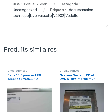
UGS :
05df0a026eab
Catégorie :
Uncategorized
Étiquette :
documentation
technique|lave vaisselle|V4902|Vedette
Produits similaires
Uncategorized
Uncategorized
Dalle 15.6 pouces LED
Graveur/lecteur CD et
1366×768 WXGA HD
DVD+/-RW interne multi-
B156XTN02.1
recorder portable SN-S082