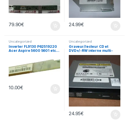
79.90
€
24.99
€
Uncategorized
Uncategorized
Inverter FL9130 P62519220
Graveur/lecteur CD et
Acer Aspire 5600 5601 etc…
DVD+/-RW interne multi-
recorder portable TS-L632
10.00
€
24.95
€