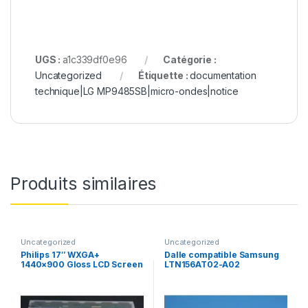
UGS :
a1c339df0e96
Catégorie :
Uncategorized
Étiquette :
documentation
technique|LG MP9485SB|micro-ondes|notice
Produits similaires
Uncategorized
Uncategorized
Philips 17″ WXGA+
Dalle compatible Samsung
1440×900 Gloss LCD Screen
LTN156AT02-A02
LP171WP4 (TL)(B3)