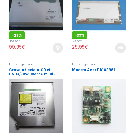
-
23%
-
33%
129.95
€
45.00
€
99.95
€
29.99
€
Uncategorized
Uncategorized
Graveur/lecteur CD et
Modem Acer DA103861
DVD+/-RW interne multi-
recorder portable DVR-
K16RS