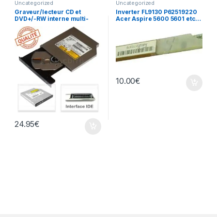
Uncategorized
Uncategorized
Graveur/lecteur CD et
Inverter FL9130 P62519220
DVD+/-RW interne multi-
Acer Aspire 5600 5601 etc…
recorder portable UJ-850
10.00
€
24.95
€