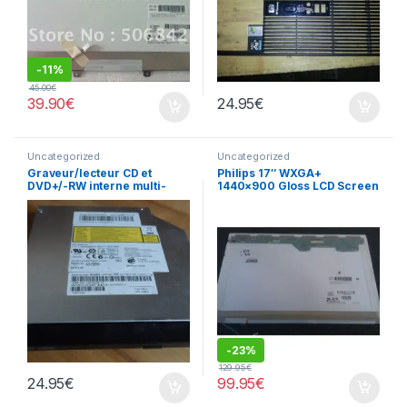
-
11%
45.00
€
39.90
€
24.95
€
Uncategorized
Uncategorized
Graveur/lecteur CD et
Philips 17″ WXGA+
DVD+/-RW interne multi-
1440×900 Gloss LCD Screen
recorder portable AD-7585H
LP171WP4 (TL)(B3)
-
23%
129.95
€
24.95
€
99.95
€