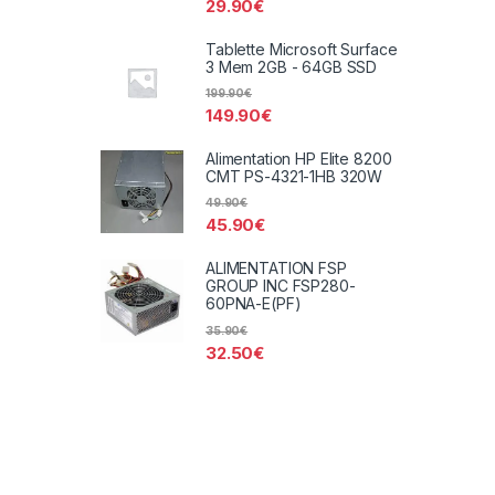
29.90
€
Tablette Microsoft Surface
3 Mem 2GB - 64GB SSD
199.90
€
149.90
€
Alimentation HP Elite 8200
CMT PS-4321-1HB 320W
49.90
€
45.90
€
ALIMENTATION FSP
GROUP INC FSP280-
60PNA-E(PF)
35.90
€
32.50
€