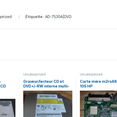
orized
Étiquette :
AD-7530A|DVD
Uncategorized
Uncategorized
+
Graveur/lecteur CD et
Carte mère m2rs48
LCD
DVD+/-RW interne multi-
105 HP
(TL)(B3)
recorder portable AD-
7585H