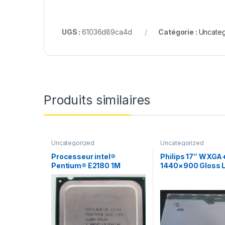
UGS :
61036d89ca4d
Catégorie :
Uncateg
Produits similaires
Uncategorized
Uncategorized
Processeur intel®
Philips 17″ WXGA
Pentium® E2180 1M
1440×900 Gloss 
Cache, 2.00 GHz, 800
Screen LP171WP4 
MHz FSB