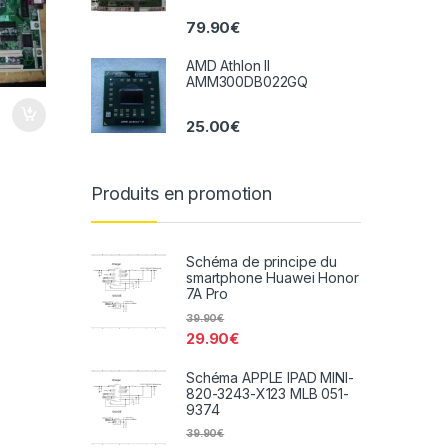
79.90
€
AMD Athlon II
AMM300DB022GQ
25.00
€
Produits en promotion
Schéma de principe du
smartphone Huawei Honor
7A Pro
39.90
€
29.90
€
Schéma APPLE IPAD MINI-
820-3243-X123 MLB 051-
9374
39.90
€