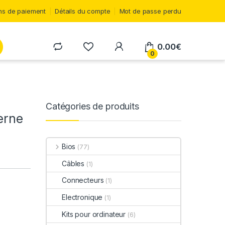
s de paiement
Détails du compte
Mot de passe perdu
0.00
€
0
Catégories de produits
erne
Bios
(77)
Câbles
(1)
Connecteurs
(1)
Electronique
(1)
Kits pour ordinateur
(6)