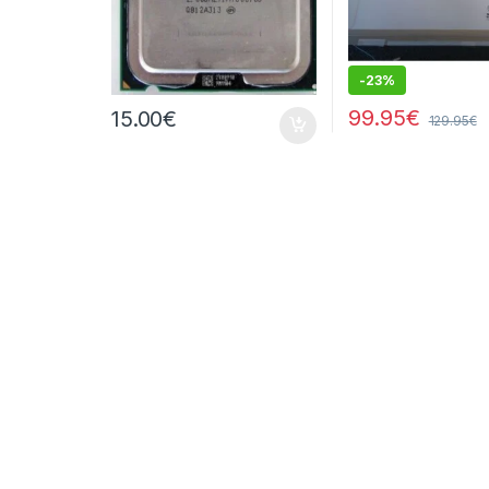
-
23%
99.95
€
15.00
€
129.95
€