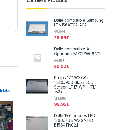
Derniers Produits
Dalle compatible Samsung
LTN156AT02-A02
45.00
€
29.99
€
Dalle compatible AU
Optronics B170PW06 V2
44.95
€
29.90
€
Philips 17" WXGA+
1440x900 Gloss LCD
Screen LP171WP4 (TL)
5 btx
(B3)
129.95
€
99.95
€
Dalle 15.6 pouces LED
1366x768 WXGA HD
B156XTN02.1