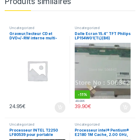
Produits similaires
Uncategorized
Uncategorized
Graveur/lecteur CD et
Dalle Ecran 15.4″ TFT Philips
DVD+/-RW interne multi-
LP154W01(TL)(B6​)
recorder portable TS-L633
-
11%
45.00
€
24.95
€
39.90
€
Uncategorized
Uncategorized
Processeur INTEL T2250
Processeur intel® Pentium®
LF80539 pour portable
E2180 1M Cache, 2.00 GHz,
800 MHz FSB