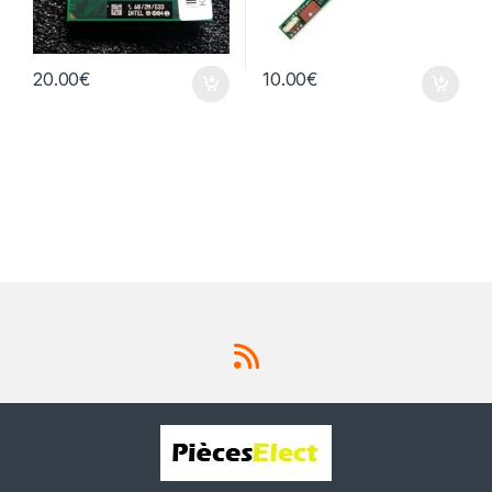
20.00
€
10.00
€