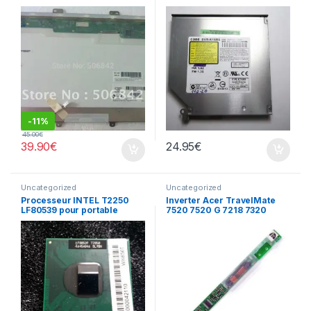
recorder portable DVR-
K16RS
-
11%
45.00
€
39.90
€
24.95
€
Uncategorized
Uncategorized
Processeur INTEL T2250
Inverter Acer TravelMate
LF80539 pour portable
7520 7520 G 7218 7320
écran