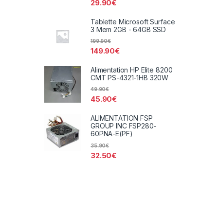
29.90
€
Tablette Microsoft Surface
3 Mem 2GB - 64GB SSD
199.90
€
149.90
€
Alimentation HP Elite 8200
CMT PS-4321-1HB 320W
49.90
€
45.90
€
ALIMENTATION FSP
GROUP INC FSP280-
60PNA-E(PF)
35.90
€
32.50
€