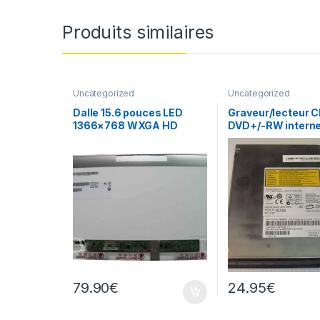
Produits similaires
Uncategorized
Uncategorized
Dalle 15.6 pouces LED
Graveur/lecteur C
1366×768 WXGA HD
DVD+/-RW interne
B156XTN02.1
recorder portable
7530A
79.90
€
24.95
€