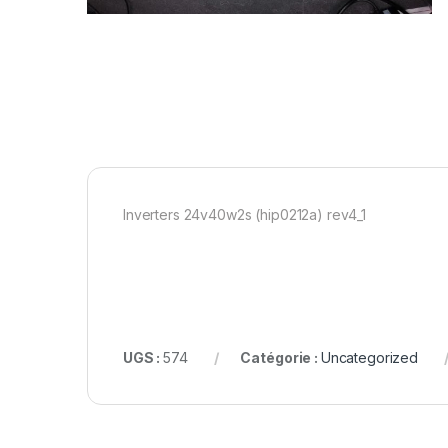
Inverters 24v40w2s (hip0212a) rev4_1
UGS :
574
Catégorie :
Uncategorized