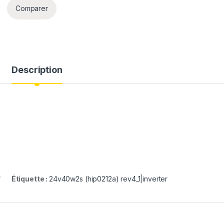
Comparer
Description
Étiquette :
24v40w2s (hip0212a) rev4_1|inverter