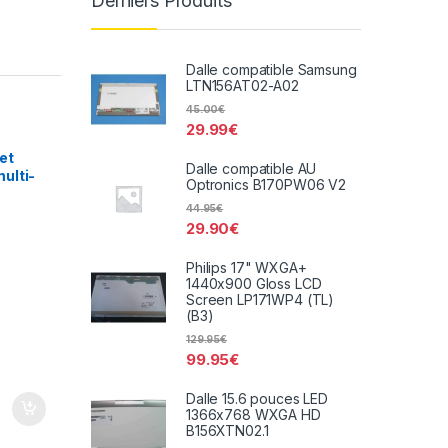
Derniers Produits
Dalle compatible Samsung
LTN156AT02-A02
45.00
€
29.99
€
et
Dalle compatible AU
ulti-
Optronics B170PW06 V2
S-
44.95
€
29.90
€
Philips 17" WXGA+
1440x900 Gloss LCD
Screen LP171WP4 (TL)
(B3)
129.95
€
99.95
€
Dalle 15.6 pouces LED
1366x768 WXGA HD
B156XTN02.1