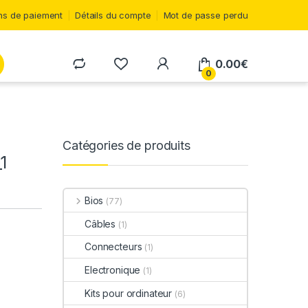
s de paiement
Détails du compte
Mot de passe perdu
0.00
€
0
Catégories de produits
1
Bios
(77)
Câbles
(1)
Connecteurs
(1)
Electronique
(1)
Kits pour ordinateur
(6)