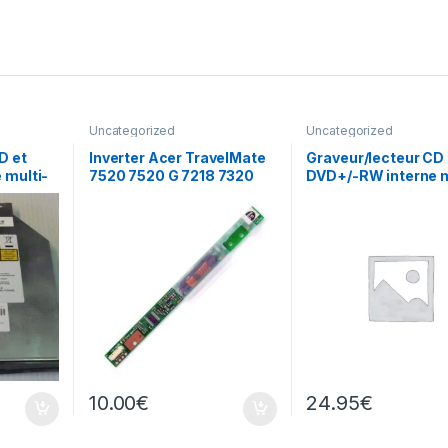
Uncategorized
Uncategorized
D et
Inverter Acer TravelMate
Graveur/lecteur CD 
 multi-
7520 7520 G 7218 7320
DVD+/-RW interne m
 AD-
écran
recorder portable T
L633
10.00
€
24.95
€