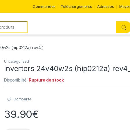
Commandes
Téléchargements
Adresses
Moyen
40w2s (hip0212a) rev4_1
Uncategorized
Inverters 24v40w2s (hip0212a) rev4_
Disponibilité:
Rupture de stock
Comparer
39.90
€