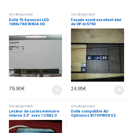
Uncategorized
Uncategorized
Dalle 15.6 pouces LED
Façade avant excellent état
1366×768 WXGA HD
de HP dc5750
B156XTN02.1
79.90
€
24.95
€
Uncategorized
Uncategorized
Lecteur de cartes mémoire
Dalle compatible AU
interne 3.5″ avec 1 USB2.0
Optronics B170PW06 V2