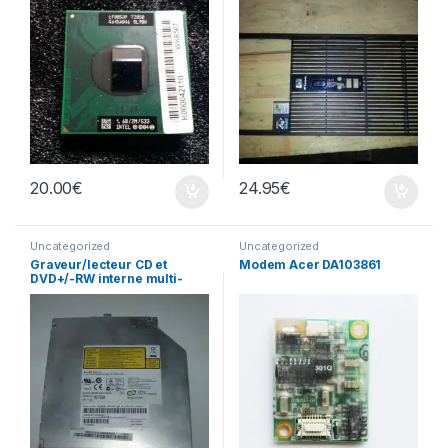
20.00
€
24.95
€
Uncategorized
Uncategorized
Graveur/lecteur CD et
Modem Acer DA103861
DVD+/-RW interne multi-
recorder portable AD-
7560A