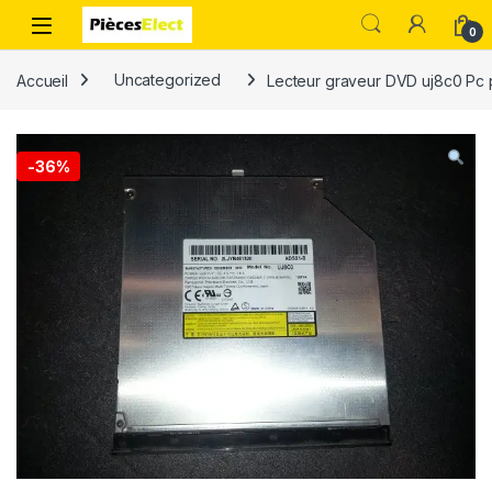
0
Accueil
Uncategorized
Lecteur graveur DVD uj8c0 Pc 
-
36%