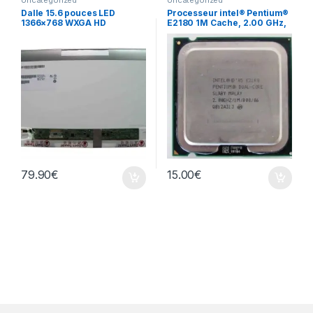
Dalle 15.6 pouces LED
Processeur intel® Pentium®
1366×768 WXGA HD
E2180 1M Cache, 2.00 GHz,
B156XTN02.1
800 MHz FSB
79.90
€
15.00
€