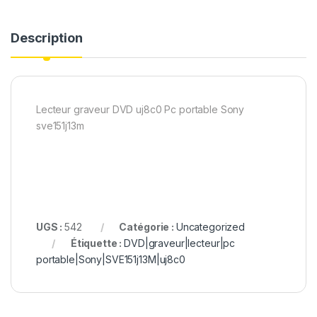
Description
Lecteur graveur DVD uj8c0 Pc portable Sony
sve151j13m
UGS :
542
Catégorie :
Uncategorized
Étiquette :
DVD|graveur|lecteur|pc
portable|Sony|SVE151j13M|uj8c0