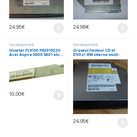
24.95
€
24.99
€
Uncategorized
Uncategorized
Inverter FL9130 P62519220
Graveur/lecteur CD et
Acer Aspire 5600 5601 etc…
DVD+/-RW interne multi-
recorder portable AD-7585H
10.00
€
24.95
€