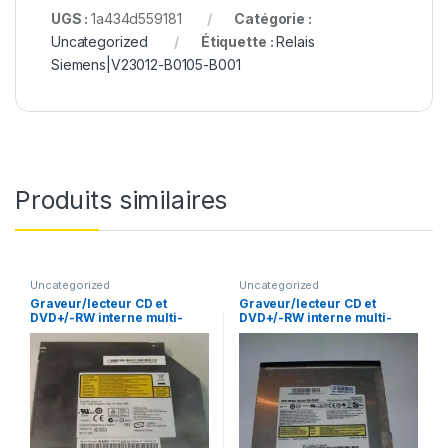
UGS :
1a434d559181
Catégorie :
Uncategorized
Étiquette :
Relais
Siemens|V23012-B0105-B001
Produits similaires
Uncategorized
Uncategorized
Graveur/lecteur CD et
Graveur/lecteur CD et
DVD+/-RW interne multi-
DVD+/-RW interne multi-
recorder portable AD-7530A
recorder portable SN-S082