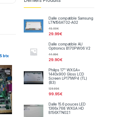
Derniers Produits
Dalle compatible Samsung
LTN156AT02-A02
45.00
€
29.99
€
Dalle compatible AU
Optronics B170PW06 V2
44.95
€
5 btx
29.90
€
Philips 17" WXGA+
1440x900 Gloss LCD
Screen LP171WP4 (TL)
(B3)
129.95
€
99.95
€
Dalle 15.6 pouces LED
1366x768 WXGA HD
B156XTN02.1