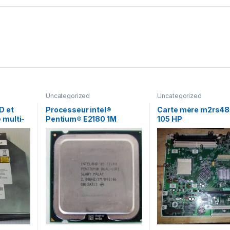
Uncategorized
Uncategorized
D et
Processeur intel®
Carte mère m2rs48
 multi-
Pentium® E2180 1M
105 HP
 AD-
Cache, 2.00 GHz, 800
MHz FSB