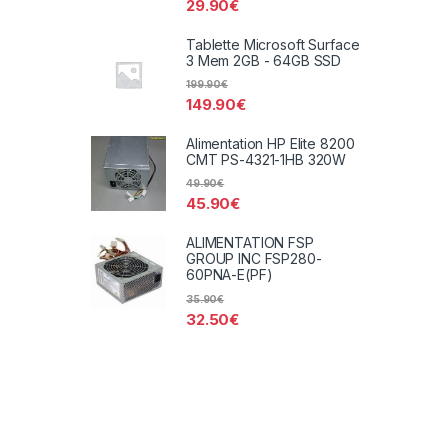
29.90
€
Tablette Microsoft Surface
3 Mem 2GB - 64GB SSD
199.90
€
149.90
€
Alimentation HP Elite 8200
CMT PS-4321-1HB 320W
49.90
€
45.90
€
ALIMENTATION FSP
GROUP INC FSP280-
60PNA-E(PF)
35.90
€
32.50
€