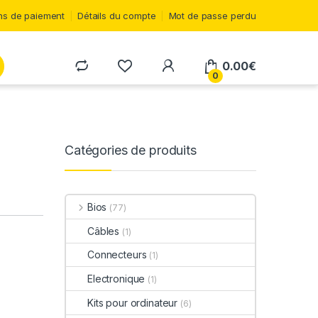
s de paiement
Détails du compte
Mot de passe perdu
0.00
€
0
Catégories de produits
Bios
(77)
Câbles
(1)
Connecteurs
(1)
Electronique
(1)
Kits pour ordinateur
(6)