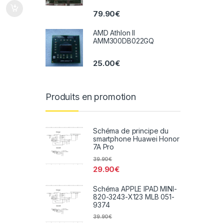
79.90
€
AMD Athlon II
AMM300DB022GQ
25.00
€
Produits en promotion
Schéma de principe du
smartphone Huawei Honor
7A Pro
39.90
€
29.90
€
Schéma APPLE IPAD MINI-
820-3243-X123 MLB 051-
9374
39.90
€