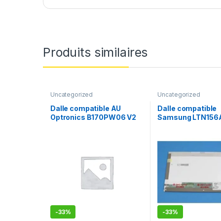
Produits similaires
Uncategorized
Uncategorized
Dalle compatible AU
Dalle compatible
Optronics B170PW06 V2
Samsung LTN156
A02
-
33%
-
33%