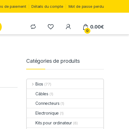
s de paiement
Détails du compte
Mot de passe perdu
0.00
€
0
Catégories de produits
Bios
(77)
Câbles
(1)
Connecteurs
(1)
Electronique
(1)
Kits pour ordinateur
(6)