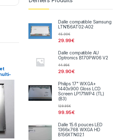
Derniers Produits
Dalle compatible Samsung
LTN156AT02-A02
45.00
€
29.99
€
Dalle compatible AU
Optronics B170PW06 V2
44.95
€
et
29.90
€
ulti-
DVR-
Philips 17" WXGA+
1440x900 Gloss LCD
Screen LP171WP4 (TL)
(B3)
129.95
€
99.95
€
Dalle 15.6 pouces LED
1366x768 WXGA HD
B156XTN02.1