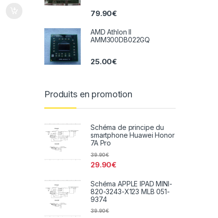
79.90
€
AMD Athlon II
AMM300DB022GQ
25.00
€
Produits en promotion
Schéma de principe du
smartphone Huawei Honor
7A Pro
39.90
€
29.90
€
Schéma APPLE IPAD MINI-
820-3243-X123 MLB 051-
9374
39.90
€