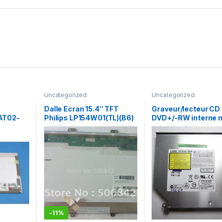
Uncategorized
Uncategorized
Dalle Ecran 15.4″ TFT
Graveur/lecteur CD 
AT02-
Philips LP154W01(TL)(B6​)
DVD+/-RW interne m
recorder portable 
K16RS
-
11%