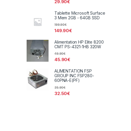
29.90
€
Tablette Microsoft Surface
3 Mem 2GB - 64GB SSD
199.90
€
149.90
€
Alimentation HP Elite 8200
CMT PS-4321-1HB 320W
49.90
€
45.90
€
ALIMENTATION FSP
GROUP INC FSP280-
60PNA-E(PF)
35.90
€
32.50
€