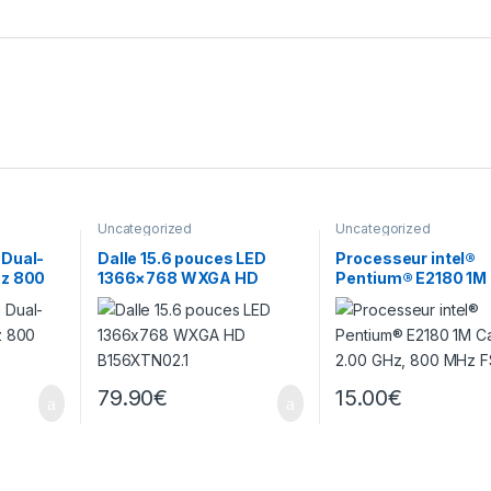
Uncategorized
Uncategorized
 Dual-
Dalle 15.6 pouces LED
Processeur intel®
Hz 800
1366×768 WXGA HD
Pentium® E2180 1M
B156XTN02.1
Cache, 2.00 GHz, 8
MHz FSB
79.90
€
15.00
€