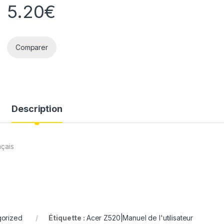
5.20
€
Comparer
Description
nçais
orized
Étiquette :
Acer Z520|Manuel de l'utilisateur