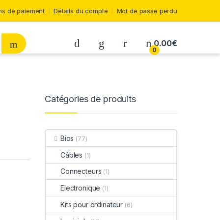
s de paiement
Détails du compte
Mot de passe perdu
0.00
€
0
Catégories de produits
Bios
(77)
Câbles
(1)
Connecteurs
(1)
Electronique
(1)
Kits pour ordinateur
(6)