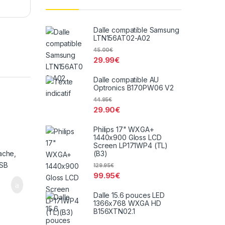
Dalle compatible Samsung
LTN156AT02-A02
45.00
€
29.99
€
Dalle compatible AU
Optronics B170PW06 V2
44.95
€
29.90
€
Philips 17" WXGA+
00
1440x900 Gloss LCD
Screen LP171WP4 (TL)
(B3)
129.95
€
99.95
€
Dalle 15.6 pouces LED
1366x768 WXGA HD
B156XTN02.1