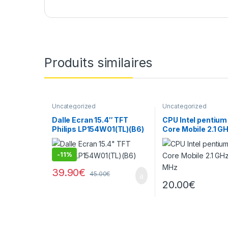
Produits similaires
Uncategorized
Uncategorized
Dalle Ecran 15.4″ TFT
CPU Intel pentium
Philips LP154W01(TL)(B6​)
Core Mobile 2.1 G
MHz
-
11%
39.90
€
45.00
€
20.00
€