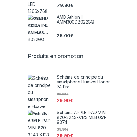
79.90
€
AMD Athlon II
AMM300DB022GQ
25.00
€
Produits en promotion
Schéma de principe du
smartphone Huawei Honor
7A Pro
39.90
€
29.90
€
Schéma APPLE IPAD MINI-
820-3243-X123 MLB 051-
9374
39.90
€
29.90
€