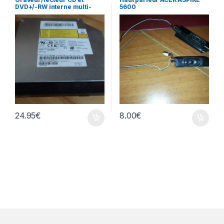
DVD+/-RW interne multi-
5600
recorder portable AD-7585H
24.95
€
8.00
€