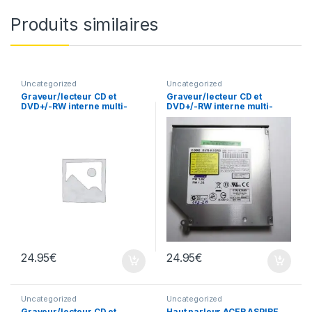
Produits similaires
Uncategorized
Uncategorized
Graveur/lecteur CD et
Graveur/lecteur CD et
DVD+/-RW interne multi-
DVD+/-RW interne multi-
recorder portable TS-L633
recorder portable DVR-
K16RS
24.95
€
24.95
€
Uncategorized
Uncategorized
Graveur/lecteur CD et
Haut parleur ACER ASPIRE