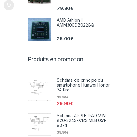
79.90
€
AMD Athlon II
AMM300DB022GQ
25.00
€
Produits en promotion
Schéma de principe du
smartphone Huawei Honor
7A Pro
39.90
€
29.90
€
Schéma APPLE IPAD MINI-
820-3243-X123 MLB 051-
9374
39.90
€