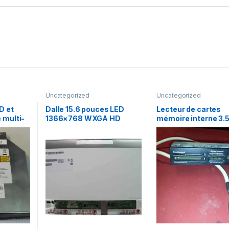
Uncategorized
Uncategorized
D et
Dalle 15.6 pouces LED
Lecteur de cartes
 multi-
1366×768 WXGA HD
mémoire interne 3.
 AD-
B156XTN02.1
1 USB2.0