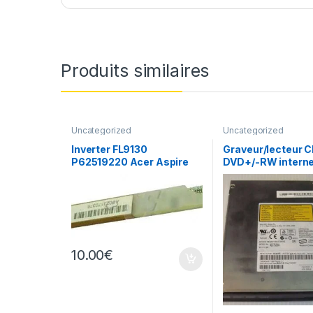
Produits similaires
Uncategorized
Uncategorized
Inverter FL9130
Graveur/lecteur C
P62519220 Acer Aspire
DVD+/-RW interne
5600 5601 etc…
recorder portable
7530A
10.00
€