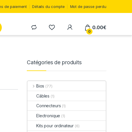
s de paiement
Détails du compte
Mot de passe perdu
0.00
€
0
Catégories de produits
Bios
(77)
Câbles
(1)
Connecteurs
(1)
Electronique
(1)
Kits pour ordinateur
(6)