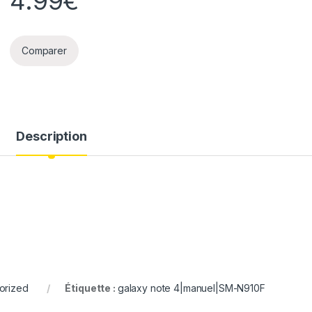
4.99
€
Comparer
Description
orized
Étiquette :
galaxy note 4|manuel|SM-N910F