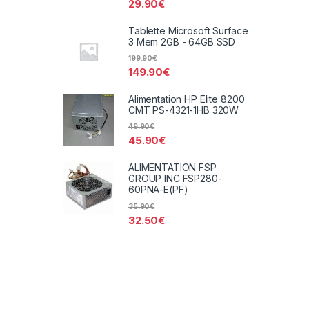
29.90
€
Tablette Microsoft Surface
3 Mem 2GB - 64GB SSD
199.90
€
149.90
€
Alimentation HP Elite 8200
CMT PS-4321-1HB 320W
49.90
€
45.90
€
ALIMENTATION FSP
GROUP INC FSP280-
60PNA-E(PF)
35.90
€
32.50
€