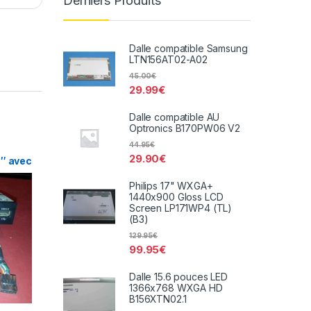
Derniers Produits
Dalle compatible Samsung
LTN156AT02-A02
45.00
€
29.99
€
Dalle compatible AU
Optronics B170PW06 V2
44.95
€
29.90
€
5″ avec
Philips 17" WXGA+
1440x900 Gloss LCD
Screen LP171WP4 (TL)
(B3)
129.95
€
99.95
€
Dalle 15.6 pouces LED
1366x768 WXGA HD
B156XTN02.1